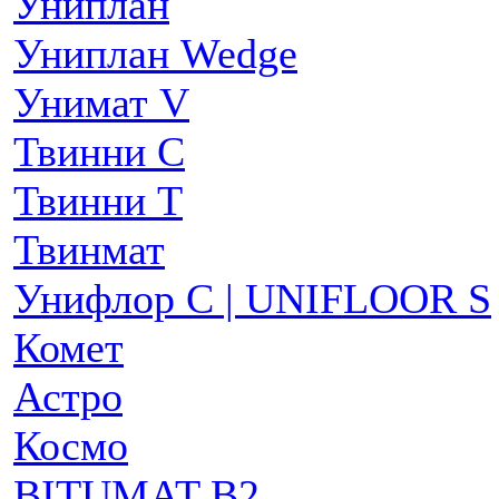
Униплан
Униплан Wedge
Унимат V
Твинни С
Твинни Т
Твинмат
Унифлор C | UNIFLOOR S
Комет
Астро
Космо
BITUMAT B2