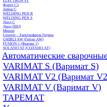
ELECTRON ST
Форте С3
Лабор С
WELDING PEN R
WELDING PEN S
Диод С
Диод ПИД
Минор
Groover - Электрофреза Грувер
GHIBLI AW (Гибли AW)
FUSION 1 (Фьюжн 1)
SOLANO AT (СОЛАНО АТ)
Автоматические сварочн
VARIMAT S (Варимат S)
VARIMAT V2 (Варимат V2
VARIMAT V (Варимат V)
ТАРЕМАТ