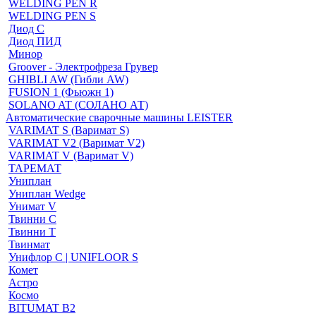
WELDING PEN R
WELDING PEN S
Диод С
Диод ПИД
Минор
Groover - Электрофреза Грувер
GHIBLI AW (Гибли AW)
FUSION 1 (Фьюжн 1)
SOLANO AT (СОЛАНО АТ)
Автоматические сварочные машины LEISTER
VARIMAT S (Варимат S)
VARIMAT V2 (Варимат V2)
VARIMAT V (Варимат V)
ТАРЕМАТ
Униплан
Униплан Wedge
Унимат V
Твинни С
Твинни Т
Твинмат
Унифлор C | UNIFLOOR S
Комет
Астро
Космо
BITUMAT B2