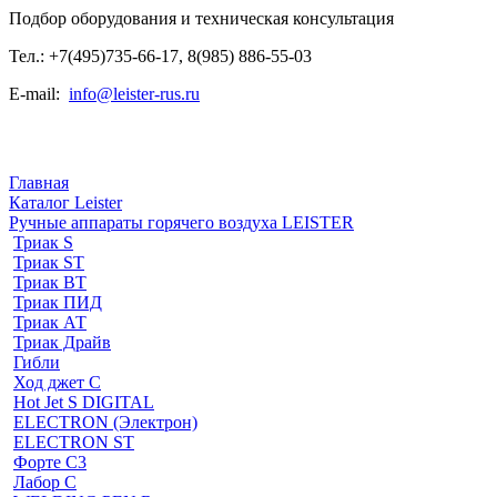
Подбор оборудования и техническая консультация
Тел.: +7(495)735-66-17, 8(985) 886-55-03
E-mail:
info@leister-rus.ru
Главная
Каталог Leister
Ручные аппараты горячего воздуха LEISTER
Триак S
Триак ST
Триак ВТ
Триак ПИД
Триак АТ
Триак Драйв
Гибли
Ход джет С
Hot Jet S DIGITAL
ELECTRON (Электрон)
ELECTRON ST
Форте С3
Лабор С