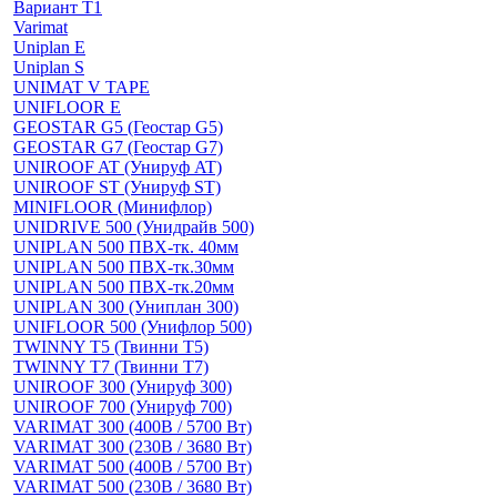
Вариант Т1
Varimat
Uniplan E
Uniplan S
UNIMAT V TAPE
UNIFLOOR E
GEOSTAR G5 (Геостар G5)
GEOSTAR G7 (Геостар G7)
UNIROOF AT (Унируф AT)
UNIROOF ST (Унируф ST)
MINIFLOOR (Минифлор)
UNIDRIVE 500 (Унидрайв 500)
UNIPLAN 500 ПВХ-тк. 40мм
UNIPLAN 500 ПВХ-тк.30мм
UNIPLAN 500 ПВХ-тк.20мм
UNIPLAN 300 (Униплан 300)
UNIFLOOR 500 (Унифлор 500)
TWINNY T5 (Твинни Т5)
TWINNY T7 (Твинни Т7)
UNIROOF 300 (Унируф 300)
UNIROOF 700 (Унируф 700)
VARIMAT 300 (400В / 5700 Вт)
VARIMAT 300 (230В / 3680 Вт)
VARIMAT 500 (400В / 5700 Вт)
VARIMAT 500 (230В / 3680 Вт)