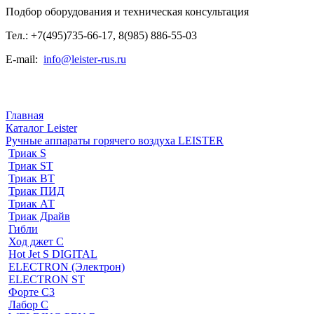
Подбор оборудования и техническая консультация
Тел.: +7(495)735-66-17, 8(985) 886-55-03
E-mail:
info@leister-rus.ru
Главная
Каталог Leister
Ручные аппараты горячего воздуха LEISTER
Триак S
Триак ST
Триак ВТ
Триак ПИД
Триак АТ
Триак Драйв
Гибли
Ход джет С
Hot Jet S DIGITAL
ELECTRON (Электрон)
ELECTRON ST
Форте С3
Лабор С