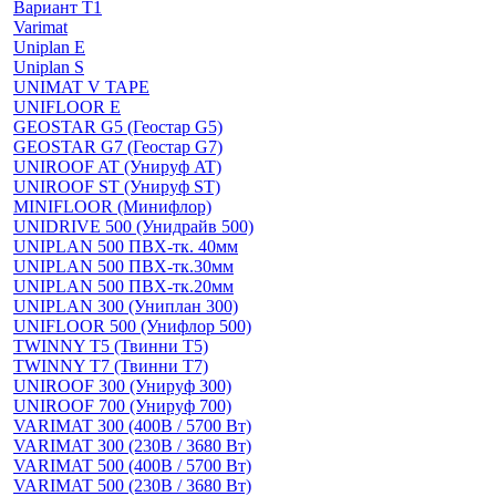
Вариант Т1
Varimat
Uniplan E
Uniplan S
UNIMAT V TAPE
UNIFLOOR E
GEOSTAR G5 (Геостар G5)
GEOSTAR G7 (Геостар G7)
UNIROOF AT (Унируф AT)
UNIROOF ST (Унируф ST)
MINIFLOOR (Минифлор)
UNIDRIVE 500 (Унидрайв 500)
UNIPLAN 500 ПВХ-тк. 40мм
UNIPLAN 500 ПВХ-тк.30мм
UNIPLAN 500 ПВХ-тк.20мм
UNIPLAN 300 (Униплан 300)
UNIFLOOR 500 (Унифлор 500)
TWINNY T5 (Твинни Т5)
TWINNY T7 (Твинни Т7)
UNIROOF 300 (Унируф 300)
UNIROOF 700 (Унируф 700)
VARIMAT 300 (400В / 5700 Вт)
VARIMAT 300 (230В / 3680 Вт)
VARIMAT 500 (400В / 5700 Вт)
VARIMAT 500 (230В / 3680 Вт)