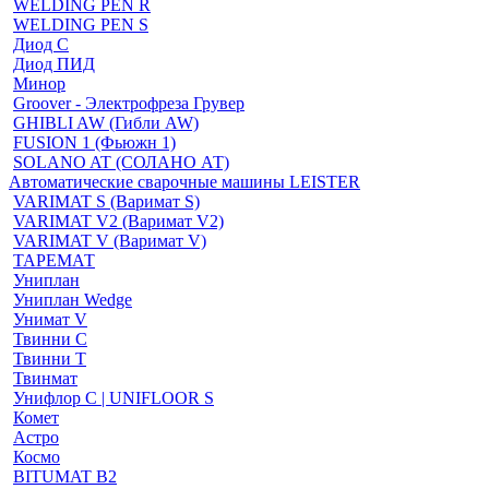
WELDING PEN R
WELDING PEN S
Диод С
Диод ПИД
Минор
Groover - Электрофреза Грувер
GHIBLI AW (Гибли AW)
FUSION 1 (Фьюжн 1)
SOLANO AT (СОЛАНО АТ)
Автоматические сварочные машины LEISTER
VARIMAT S (Варимат S)
VARIMAT V2 (Варимат V2)
VARIMAT V (Варимат V)
ТАРЕМАТ
Униплан
Униплан Wedge
Унимат V
Твинни С
Твинни Т
Твинмат
Унифлор C | UNIFLOOR S
Комет
Астро
Космо
BITUMAT B2