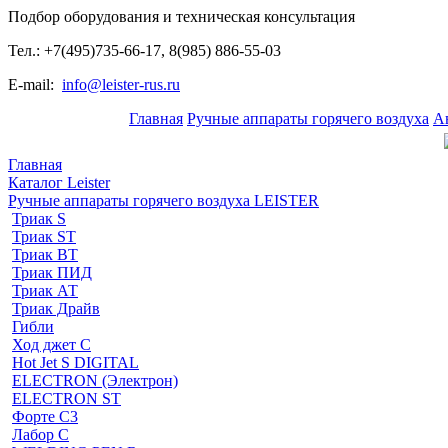
Подбор оборудования и техническая консультация
Тел.: +7(495)735-66-17, 8(985) 886-55-03
E-mail:
info@leister-rus.ru
Главная
Ручные аппараты горячего воздуха
А
Главная
Каталог Leister
Ручные аппараты горячего воздуха LEISTER
Триак S
Триак ST
Триак ВТ
Триак ПИД
Триак АТ
Триак Драйв
Гибли
Ход джет С
Hot Jet S DIGITAL
ELECTRON (Электрон)
ELECTRON ST
Форте С3
Лабор С