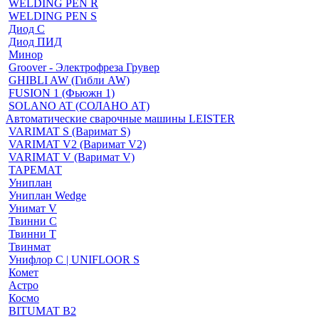
WELDING PEN R
WELDING PEN S
Диод С
Диод ПИД
Минор
Groover - Электрофреза Грувер
GHIBLI AW (Гибли AW)
FUSION 1 (Фьюжн 1)
SOLANO AT (СОЛАНО АТ)
Автоматические сварочные машины LEISTER
VARIMAT S (Варимат S)
VARIMAT V2 (Варимат V2)
VARIMAT V (Варимат V)
ТАРЕМАТ
Униплан
Униплан Wedge
Унимат V
Твинни С
Твинни Т
Твинмат
Унифлор C | UNIFLOOR S
Комет
Астро
Космо
BITUMAT B2