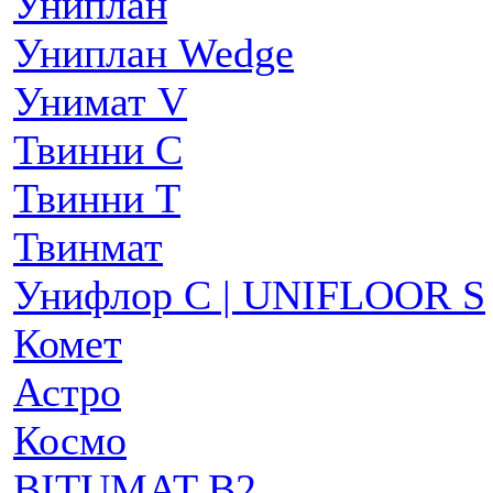
Униплан
Униплан Wedge
Унимат V
Твинни С
Твинни Т
Твинмат
Унифлор C | UNIFLOOR S
Комет
Астро
Космо
BITUMAT B2