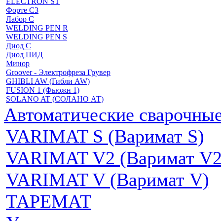
ELECTRON ST
Форте С3
Лабор С
WELDING PEN R
WELDING PEN S
Диод С
Диод ПИД
Минор
Groover - Электрофреза Грувер
GHIBLI AW (Гибли AW)
FUSION 1 (Фьюжн 1)
SOLANO AT (СОЛАНО АТ)
Автоматические сварочн
VARIMAT S (Варимат S)
VARIMAT V2 (Варимат V2
VARIMAT V (Варимат V)
ТАРЕМАТ